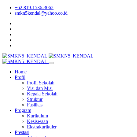
+62 819-1536-3062
smkn5kendal@yahoo.co.id
Home
Profil
Profil Sekolah
Visi dan Misi
Kepala Sekolah
Struktur
Fasilitas
Program
Kurikulum
Kesiswaan
Ekstrakurikuler
Prestasi