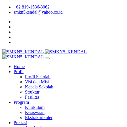
+62 819-1536-3062
smkn5kendal@yahoo.co.id
Home
Profil
Profil Sekolah
Visi dan Misi
Kepala Sekolah
Struktur
Fasilitas
Program
Kurikulum
Kesiswaan
Ekstrakurikuler
Prestasi