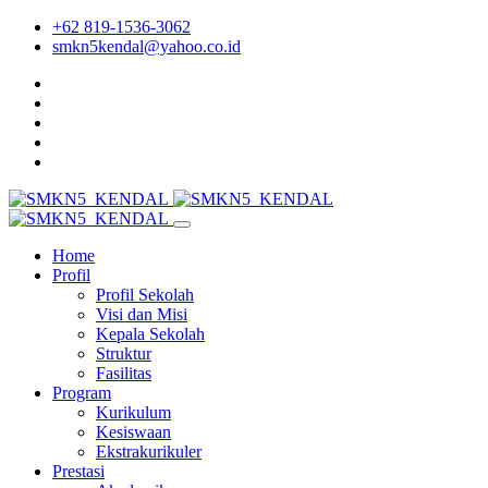
+62 819-1536-3062
smkn5kendal@yahoo.co.id
Home
Profil
Profil Sekolah
Visi dan Misi
Kepala Sekolah
Struktur
Fasilitas
Program
Kurikulum
Kesiswaan
Ekstrakurikuler
Prestasi