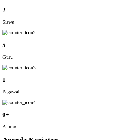
2
Siswa
5
Guru
1
Pegawai
0
+
Alumni
Agenda Kegiatan