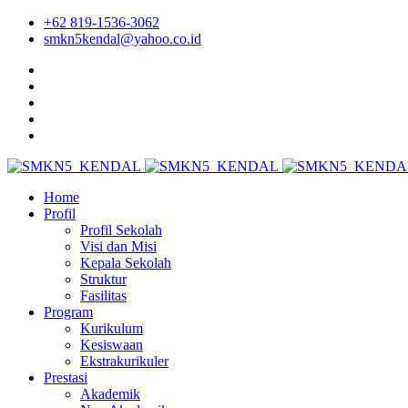
+62 819-1536-3062
smkn5kendal@yahoo.co.id
Home
Profil
Profil Sekolah
Visi dan Misi
Kepala Sekolah
Struktur
Fasilitas
Program
Kurikulum
Kesiswaan
Ekstrakurikuler
Prestasi
Akademik